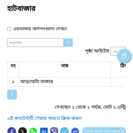
হাটবাজার
এডভান্সড অপশনগুলো দেখান
পৃষ্ঠা আইটেম
নং
নাম
ঠিকান
১
আড়ংঘাটা বাজার
১
দেখছেন ১ থেকে ১ পর্যন্ত, মোট ১ এন্ট্রি
এই কনটেন্টটি শেয়ার করতে ক্লিক করুন
আপনার মতামত প্রদান করুন