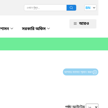
BN
আরও
রশাসন
সরকারি অফিস
আপনার মতামত প্রদান করুন
পৃষ্ঠা আইটেম