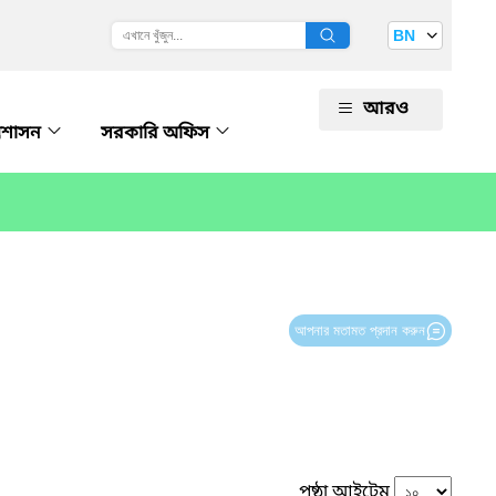
BN
আরও
রশাসন
সরকারি অফিস
আপনার মতামত প্রদান করুন
পৃষ্ঠা আইটেম