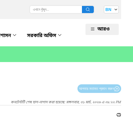
BN
আরও
রশাসন
সরকারি অফিস
আপনার মতামত প্রদান করুন
কনটেন্টটি শেষ হাল-নাগাদ করা হয়েছে: মঙ্গলবার, ৩১ মার্চ, ২০২৬ এ ০৮:২২ PM