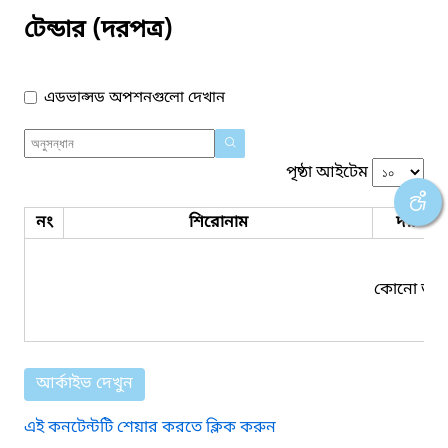
টেন্ডার (দরপত্র)
এডভান্সড অপশনগুলো দেখান
পৃষ্ঠা আইটেম
নং
শিরোনাম
দরপত্র 
কোনো তথ্য
আর্কাইভ দেখুন
এই কনটেন্টটি শেয়ার করতে ক্লিক করুন